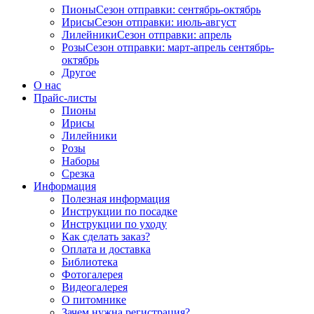
Пионы
Сезон отправки:
сентябрь-октябрь
Ирисы
Сезон отправки:
июль-август
Лилейники
Сезон отправки:
апрель
Розы
Сезон отправки:
март-апрель
сентябрь-
октябрь
Другое
О нас
Прайс-листы
Пионы
Ирисы
Лилейники
Розы
Наборы
Срезка
Информация
Полезная информация
Инструкции по посадке
Инструкции по уходу
Как сделать заказ?
Оплата и доставка
Библиотека
Фотогалерея
Видеогалерея
О питомнике
Зачем нужна регистрация?