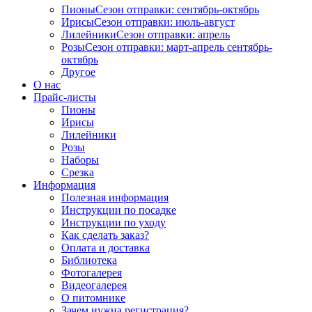
Пионы
Сезон отправки:
сентябрь-октябрь
Ирисы
Сезон отправки:
июль-август
Лилейники
Сезон отправки:
апрель
Розы
Сезон отправки:
март-апрель
сентябрь-
октябрь
Другое
О нас
Прайс-листы
Пионы
Ирисы
Лилейники
Розы
Наборы
Срезка
Информация
Полезная информация
Инструкции по посадке
Инструкции по уходу
Как сделать заказ?
Оплата и доставка
Библиотека
Фотогалерея
Видеогалерея
О питомнике
Зачем нужна регистрация?