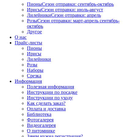
Пионы
Сезон отправки:
сентябрь-октябрь
Ирисы
Сезон отправки:
июль-август
Лилейники
Сезон отправки:
апрель
Розы
Сезон отправки:
март-апрель
сентябрь-
октябрь
Другое
О нас
Прайс-листы
Пионы
Ирисы
Лилейники
Розы
Наборы
Срезка
Информация
Полезная информация
Инструкции по посадке
Инструкции по уходу
Как сделать заказ?
Оплата и доставка
Библиотека
Фотогалерея
Видеогалерея
О питомнике
Зачем нужна регистрация?