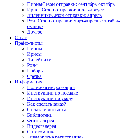
Пионы
Сезон отправки:
сентябрь-октябрь
Ирисы
Сезон отправки:
июль-август
Лилейники
Сезон отправки:
апрель
Розы
Сезон отправки:
март-апрель
сентябрь-
октябрь
Другое
О нас
Прайс-листы
Пионы
Ирисы
Лилейники
Розы
Наборы
Срезка
Информация
Полезная информация
Инструкции по посадке
Инструкции по уходу
Как сделать заказ?
Оплата и доставка
Библиотека
Фотогалерея
Видеогалерея
О питомнике
Зачем нужна регистрация?