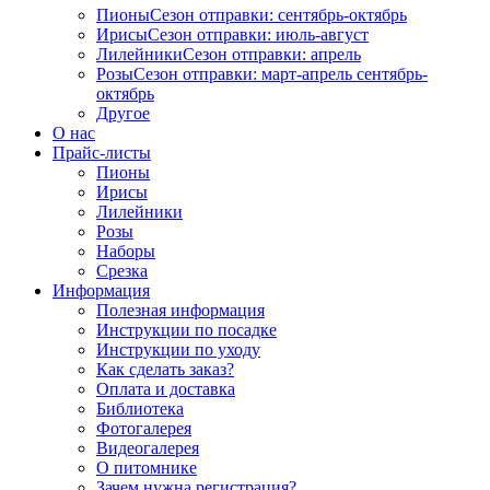
Пионы
Сезон отправки:
сентябрь-октябрь
Ирисы
Сезон отправки:
июль-август
Лилейники
Сезон отправки:
апрель
Розы
Сезон отправки:
март-апрель
сентябрь-
октябрь
Другое
О нас
Прайс-листы
Пионы
Ирисы
Лилейники
Розы
Наборы
Срезка
Информация
Полезная информация
Инструкции по посадке
Инструкции по уходу
Как сделать заказ?
Оплата и доставка
Библиотека
Фотогалерея
Видеогалерея
О питомнике
Зачем нужна регистрация?