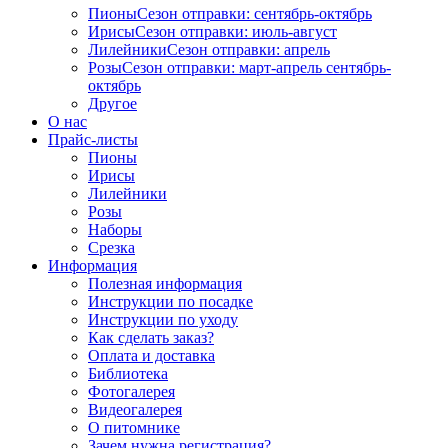
Пионы
Сезон отправки:
сентябрь-октябрь
Ирисы
Сезон отправки:
июль-август
Лилейники
Сезон отправки:
апрель
Розы
Сезон отправки:
март-апрель
сентябрь-
октябрь
Другое
О нас
Прайс-листы
Пионы
Ирисы
Лилейники
Розы
Наборы
Срезка
Информация
Полезная информация
Инструкции по посадке
Инструкции по уходу
Как сделать заказ?
Оплата и доставка
Библиотека
Фотогалерея
Видеогалерея
О питомнике
Зачем нужна регистрация?