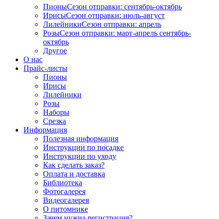
Пионы
Сезон отправки:
сентябрь-октябрь
Ирисы
Сезон отправки:
июль-август
Лилейники
Сезон отправки:
апрель
Розы
Сезон отправки:
март-апрель
сентябрь-
октябрь
Другое
О нас
Прайс-листы
Пионы
Ирисы
Лилейники
Розы
Наборы
Срезка
Информация
Полезная информация
Инструкции по посадке
Инструкции по уходу
Как сделать заказ?
Оплата и доставка
Библиотека
Фотогалерея
Видеогалерея
О питомнике
Зачем нужна регистрация?