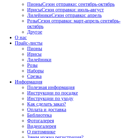
Пионы
Сезон отправки:
сентябрь-октябрь
Ирисы
Сезон отправки:
июль-август
Лилейники
Сезон отправки:
апрель
Розы
Сезон отправки:
март-апрель
сентябрь-
октябрь
Другое
О нас
Прайс-листы
Пионы
Ирисы
Лилейники
Розы
Наборы
Срезка
Информация
Полезная информация
Инструкции по посадке
Инструкции по уходу
Как сделать заказ?
Оплата и доставка
Библиотека
Фотогалерея
Видеогалерея
О питомнике
Зачем нужна регистрация?