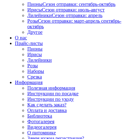
Пионы
Сезон отправки:
сентябрь-октябрь
Ирисы
Сезон отправки:
июль-август
Лилейники
Сезон отправки:
апрель
Розы
Сезон отправки:
март-апрель
сентябрь-
октябрь
Другое
О нас
Прайс-листы
Пионы
Ирисы
Лилейники
Розы
Наборы
Срезка
Информация
Полезная информация
Инструкции по посадке
Инструкции по уходу
Как сделать заказ?
Оплата и доставка
Библиотека
Фотогалерея
Видеогалерея
О питомнике
Зачем нужна регистрация?