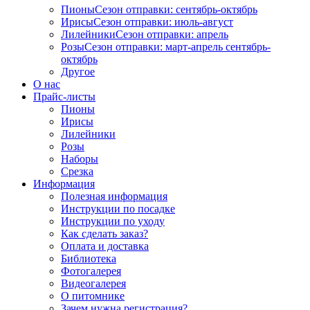
Пионы
Сезон отправки:
сентябрь-октябрь
Ирисы
Сезон отправки:
июль-август
Лилейники
Сезон отправки:
апрель
Розы
Сезон отправки:
март-апрель
сентябрь-
октябрь
Другое
О нас
Прайс-листы
Пионы
Ирисы
Лилейники
Розы
Наборы
Срезка
Информация
Полезная информация
Инструкции по посадке
Инструкции по уходу
Как сделать заказ?
Оплата и доставка
Библиотека
Фотогалерея
Видеогалерея
О питомнике
Зачем нужна регистрация?