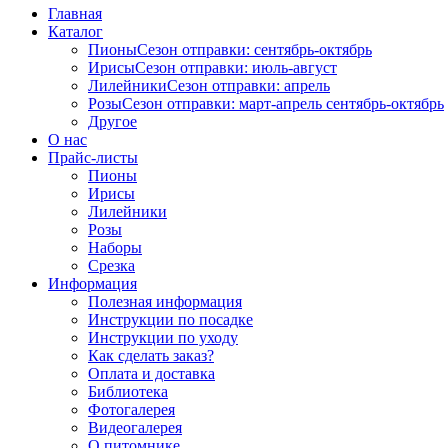
Главная
Каталог
Пионы
Сезон отправки:
сентябрь-октябрь
Ирисы
Сезон отправки:
июль-август
Лилейники
Сезон отправки:
апрель
Розы
Сезон отправки:
март-апрель
сентябрь-октябрь
Другое
О нас
Прайс-листы
Пионы
Ирисы
Лилейники
Розы
Наборы
Срезка
Информация
Полезная информация
Инструкции по посадке
Инструкции по уходу
Как сделать заказ?
Оплата и доставка
Библиотека
Фотогалерея
Видеогалерея
О питомнике