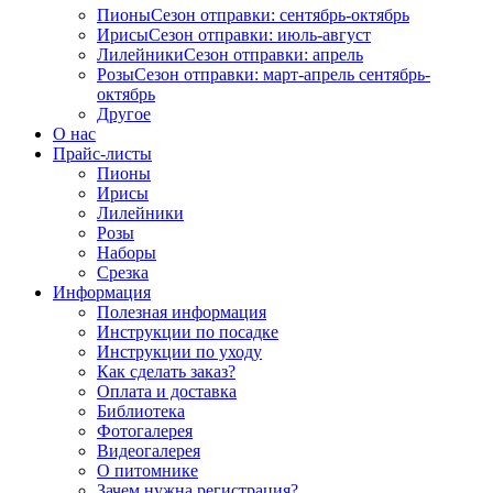
Пионы
Сезон отправки:
сентябрь-октябрь
Ирисы
Сезон отправки:
июль-август
Лилейники
Сезон отправки:
апрель
Розы
Сезон отправки:
март-апрель
сентябрь-
октябрь
Другое
О нас
Прайс-листы
Пионы
Ирисы
Лилейники
Розы
Наборы
Срезка
Информация
Полезная информация
Инструкции по посадке
Инструкции по уходу
Как сделать заказ?
Оплата и доставка
Библиотека
Фотогалерея
Видеогалерея
О питомнике
Зачем нужна регистрация?