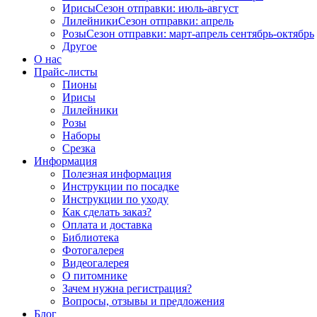
Ирисы
Сезон отправки:
июль-август
Лилейники
Сезон отправки:
апрель
Розы
Сезон отправки:
март-апрель
сентябрь-октябрь
Другое
О нас
Прайс-листы
Пионы
Ирисы
Лилейники
Розы
Наборы
Срезка
Информация
Полезная информация
Инструкции по посадке
Инструкции по уходу
Как сделать заказ?
Оплата и доставка
Библиотека
Фотогалерея
Видеогалерея
О питомнике
Зачем нужна регистрация?
Вопросы, отзывы и предложения
Блог