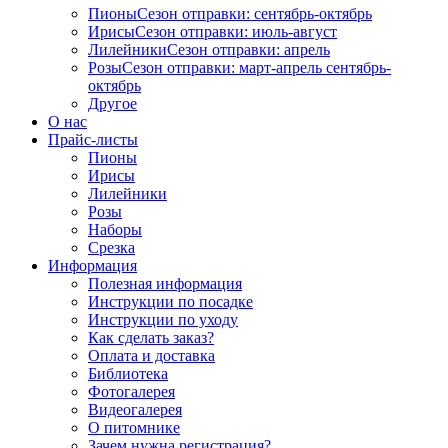
Пионы
Сезон отправки:
сентябрь-октябрь
Ирисы
Сезон отправки:
июль-август
Лилейники
Сезон отправки:
апрель
Розы
Сезон отправки:
март-апрель
сентябрь-
октябрь
Другое
О нас
Прайс-листы
Пионы
Ирисы
Лилейники
Розы
Наборы
Срезка
Информация
Полезная информация
Инструкции по посадке
Инструкции по уходу
Как сделать заказ?
Оплата и доставка
Библиотека
Фотогалерея
Видеогалерея
О питомнике
Зачем нужна регистрация?