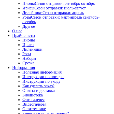
Пионы
Сезон отправки:
сентябрь-октябрь
Ирисы
Сезон отправки:
июль-август
Лилейники
Сезон отправки:
апрель
Розы
Сезон отправки:
март-апрель
сентябрь-
октябрь
Другое
О нас
Прайс-листы
Пионы
Ирисы
Лилейники
Розы
Наборы
Срезка
Информация
Полезная информация
Инструкции по посадке
Инструкции по уходу
Как сделать заказ?
Оплата и доставка
Библиотека
Фотогалерея
Видеогалерея
О питомнике
Зачем нужна регистрация?