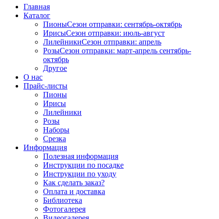
Главная
Каталог
Пионы
Сезон отправки:
сентябрь-октябрь
Ирисы
Сезон отправки:
июль-август
Лилейники
Сезон отправки:
апрель
Розы
Сезон отправки:
март-апрель
сентябрь-
октябрь
Другое
О нас
Прайс-листы
Пионы
Ирисы
Лилейники
Розы
Наборы
Срезка
Информация
Полезная информация
Инструкции по посадке
Инструкции по уходу
Как сделать заказ?
Оплата и доставка
Библиотека
Фотогалерея
Видеогалерея