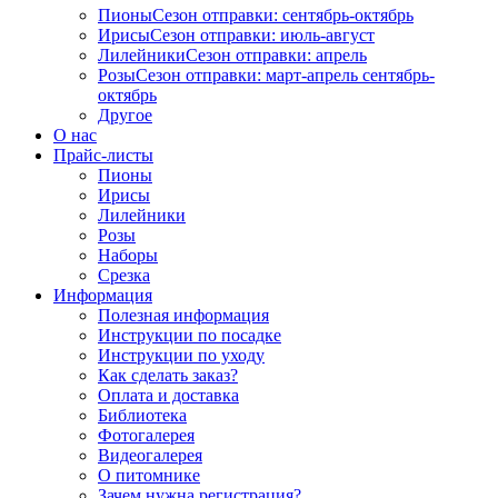
Пионы
Сезон отправки:
сентябрь-октябрь
Ирисы
Сезон отправки:
июль-август
Лилейники
Сезон отправки:
апрель
Розы
Сезон отправки:
март-апрель
сентябрь-
октябрь
Другое
О нас
Прайс-листы
Пионы
Ирисы
Лилейники
Розы
Наборы
Срезка
Информация
Полезная информация
Инструкции по посадке
Инструкции по уходу
Как сделать заказ?
Оплата и доставка
Библиотека
Фотогалерея
Видеогалерея
О питомнике
Зачем нужна регистрация?