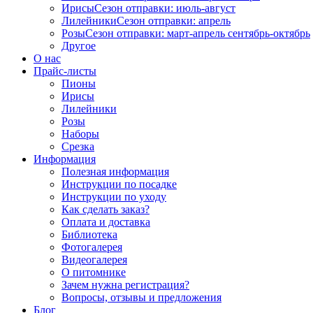
Ирисы
Сезон отправки:
июль-август
Лилейники
Сезон отправки:
апрель
Розы
Сезон отправки:
март-апрель
сентябрь-октябрь
Другое
О нас
Прайс-листы
Пионы
Ирисы
Лилейники
Розы
Наборы
Срезка
Информация
Полезная информация
Инструкции по посадке
Инструкции по уходу
Как сделать заказ?
Оплата и доставка
Библиотека
Фотогалерея
Видеогалерея
О питомнике
Зачем нужна регистрация?
Вопросы, отзывы и предложения
Блог