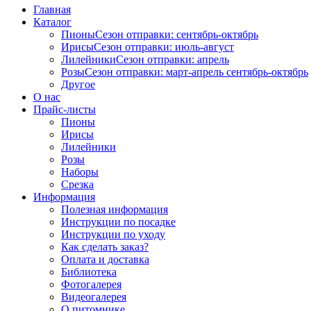
Главная
Каталог
Пионы
Сезон отправки:
сентябрь-октябрь
Ирисы
Сезон отправки:
июль-август
Лилейники
Сезон отправки:
апрель
Розы
Сезон отправки:
март-апрель
сентябрь-октябрь
Другое
О нас
Прайс-листы
Пионы
Ирисы
Лилейники
Розы
Наборы
Срезка
Информация
Полезная информация
Инструкции по посадке
Инструкции по уходу
Как сделать заказ?
Оплата и доставка
Библиотека
Фотогалерея
Видеогалерея
О питомнике