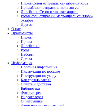
Пионы
Сезон отправки:
сентябрь-октябрь
Ирисы
Сезон отправки:
июль-август
Лилейники
Сезон отправки:
апрель
Розы
Сезон отправки:
март-апрель
сентябрь-
октябрь
Другое
О нас
Прайс-листы
Пионы
Ирисы
Лилейники
Розы
Наборы
Срезка
Информация
Полезная информация
Инструкции по посадке
Инструкции по уходу
Как сделать заказ?
Оплата и доставка
Библиотека
Фотогалерея
Видеогалерея
О питомнике
Зачем нужна регистрация?