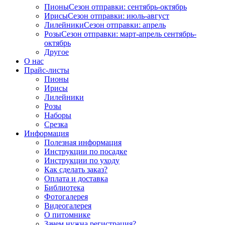
Пионы
Сезон отправки:
сентябрь-октябрь
Ирисы
Сезон отправки:
июль-август
Лилейники
Сезон отправки:
апрель
Розы
Сезон отправки:
март-апрель
сентябрь-
октябрь
Другое
О нас
Прайс-листы
Пионы
Ирисы
Лилейники
Розы
Наборы
Срезка
Информация
Полезная информация
Инструкции по посадке
Инструкции по уходу
Как сделать заказ?
Оплата и доставка
Библиотека
Фотогалерея
Видеогалерея
О питомнике
Зачем нужна регистрация?