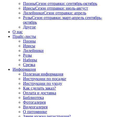
Пионы
Сезон отправки:
сентябрь-октябрь
Ирисы
Сезон отправки:
июль-август
Лилейники
Сезон отправки:
апрель
Розы
Сезон отправки:
март-апрель
сентябрь-
октябрь
Другое
О нас
Прайс-листы
Пионы
Ирисы
Лилейники
Розы
Наборы
Срезка
Информация
Полезная информация
Инструкции по посадке
Инструкции по уходу
Как сделать заказ?
Оплата и доставка
Библиотека
Фотогалерея
Видеогалерея
О питомнике
Зачем нужна регистрация?