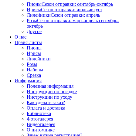
Пионы
Сезон отправки:
сентябрь-октябрь
Ирисы
Сезон отправки:
июль-август
Лилейники
Сезон отправки:
апрель
Розы
Сезон отправки:
март-апрель
сентябрь-
октябрь
Другое
О нас
Прайс-листы
Пионы
Ирисы
Лилейники
Розы
Наборы
Срезка
Информация
Полезная информация
Инструкции по посадке
Инструкции по уходу
Как сделать заказ?
Оплата и доставка
Библиотека
Фотогалерея
Видеогалерея
О питомнике
Зачем нужна регистрация?