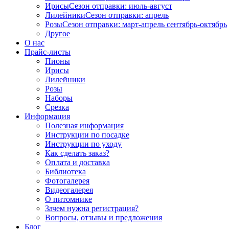
Ирисы
Сезон отправки:
июль-август
Лилейники
Сезон отправки:
апрель
Розы
Сезон отправки:
март-апрель
сентябрь-октябрь
Другое
О нас
Прайс-листы
Пионы
Ирисы
Лилейники
Розы
Наборы
Срезка
Информация
Полезная информация
Инструкции по посадке
Инструкции по уходу
Как сделать заказ?
Оплата и доставка
Библиотека
Фотогалерея
Видеогалерея
О питомнике
Зачем нужна регистрация?
Вопросы, отзывы и предложения
Блог