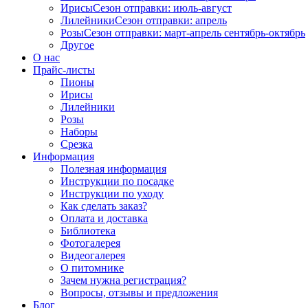
Ирисы
Сезон отправки:
июль-август
Лилейники
Сезон отправки:
апрель
Розы
Сезон отправки:
март-апрель
сентябрь-октябрь
Другое
О нас
Прайс-листы
Пионы
Ирисы
Лилейники
Розы
Наборы
Срезка
Информация
Полезная информация
Инструкции по посадке
Инструкции по уходу
Как сделать заказ?
Оплата и доставка
Библиотека
Фотогалерея
Видеогалерея
О питомнике
Зачем нужна регистрация?
Вопросы, отзывы и предложения
Блог