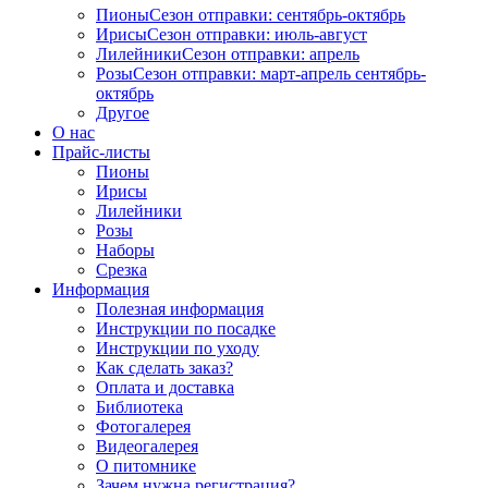
Пионы
Сезон отправки:
сентябрь-октябрь
Ирисы
Сезон отправки:
июль-август
Лилейники
Сезон отправки:
апрель
Розы
Сезон отправки:
март-апрель
сентябрь-
октябрь
Другое
О нас
Прайс-листы
Пионы
Ирисы
Лилейники
Розы
Наборы
Срезка
Информация
Полезная информация
Инструкции по посадке
Инструкции по уходу
Как сделать заказ?
Оплата и доставка
Библиотека
Фотогалерея
Видеогалерея
О питомнике
Зачем нужна регистрация?