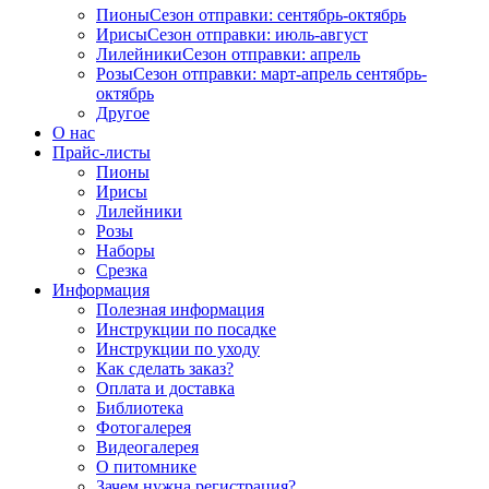
Пионы
Сезон отправки:
сентябрь-октябрь
Ирисы
Сезон отправки:
июль-август
Лилейники
Сезон отправки:
апрель
Розы
Сезон отправки:
март-апрель
сентябрь-
октябрь
Другое
О нас
Прайс-листы
Пионы
Ирисы
Лилейники
Розы
Наборы
Срезка
Информация
Полезная информация
Инструкции по посадке
Инструкции по уходу
Как сделать заказ?
Оплата и доставка
Библиотека
Фотогалерея
Видеогалерея
О питомнике
Зачем нужна регистрация?