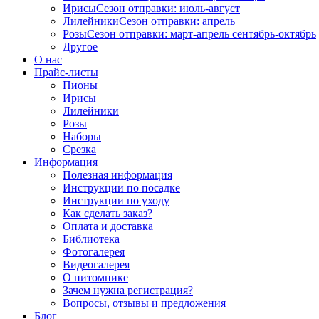
Ирисы
Сезон отправки:
июль-август
Лилейники
Сезон отправки:
апрель
Розы
Сезон отправки:
март-апрель
сентябрь-октябрь
Другое
О нас
Прайс-листы
Пионы
Ирисы
Лилейники
Розы
Наборы
Срезка
Информация
Полезная информация
Инструкции по посадке
Инструкции по уходу
Как сделать заказ?
Оплата и доставка
Библиотека
Фотогалерея
Видеогалерея
О питомнике
Зачем нужна регистрация?
Вопросы, отзывы и предложения
Блог