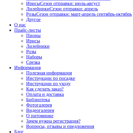
Ирисы
Сезон отправки:
июль-август
Лилейники
Сезон отправки:
апрель
Розы
Сезон отправки:
март-апрель
сентябрь-октябрь
Другое
О нас
Прайс-листы
Пионы
Ирисы
Лилейники
Розы
Наборы
Срезка
Информация
Полезная информация
Инструкции по посадке
Инструкции по уходу
Как сделать заказ?
Оплата и доставка
Библиотека
Фотогалерея
Видеогалерея
О питомнике
Зачем нужна регистрация?
Вопросы, отзывы и предложения
Блог