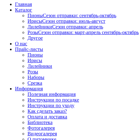
Главная
Каталог
Пионы
Сезон отправки:
сентябрь-октябрь
Ирисы
Сезон отправки:
июль-август
Лилейники
Сезон отправки:
апрель
Розы
Сезон отправки:
март-апрель
сентябрь-октябрь
Другое
О нас
Прайс-листы
Пионы
Ирисы
Лилейники
Розы
Наборы
Срезка
Информация
Полезная информация
Инструкции по посадке
Инструкции по уходу
Как сделать заказ?
Оплата и доставка
Библиотека
Фотогалерея
Видеогалерея
О питомнике