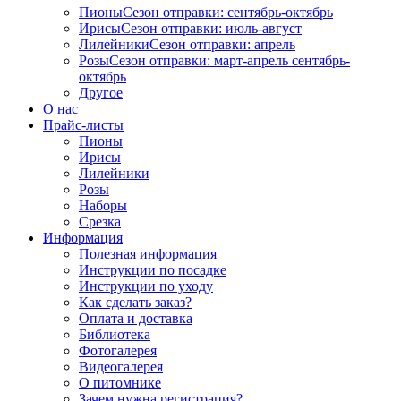
Пионы
Сезон отправки:
сентябрь-октябрь
Ирисы
Сезон отправки:
июль-август
Лилейники
Сезон отправки:
апрель
Розы
Сезон отправки:
март-апрель
сентябрь-
октябрь
Другое
О нас
Прайс-листы
Пионы
Ирисы
Лилейники
Розы
Наборы
Срезка
Информация
Полезная информация
Инструкции по посадке
Инструкции по уходу
Как сделать заказ?
Оплата и доставка
Библиотека
Фотогалерея
Видеогалерея
О питомнике
Зачем нужна регистрация?