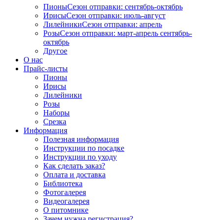
Пионы
Сезон отправки:
сентябрь-октябрь
Ирисы
Сезон отправки:
июль-август
Лилейники
Сезон отправки:
апрель
Розы
Сезон отправки:
март-апрель
сентябрь-
октябрь
Другое
О нас
Прайс-листы
Пионы
Ирисы
Лилейники
Розы
Наборы
Срезка
Информация
Полезная информация
Инструкции по посадке
Инструкции по уходу
Как сделать заказ?
Оплата и доставка
Библиотека
Фотогалерея
Видеогалерея
О питомнике
Зачем нужна регистрация?