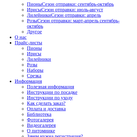
Пионы
Сезон отправки:
сентябрь-октябрь
Ирисы
Сезон отправки:
июль-август
Лилейники
Сезон отправки:
апрель
Розы
Сезон отправки:
март-апрель
сентябрь-
октябрь
Другое
О нас
Прайс-листы
Пионы
Ирисы
Лилейники
Розы
Наборы
Срезка
Информация
Полезная информация
Инструкции по посадке
Инструкции по уходу
Как сделать заказ?
Оплата и доставка
Библиотека
Фотогалерея
Видеогалерея
О питомнике
Зачем нужна регистрация?