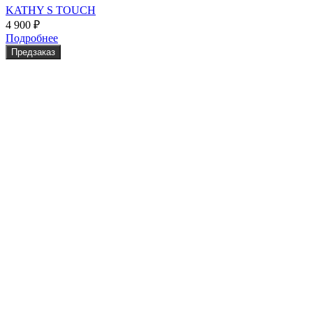
KATHY S TOUCH
4 900
₽
Подробнее
Предзаказ