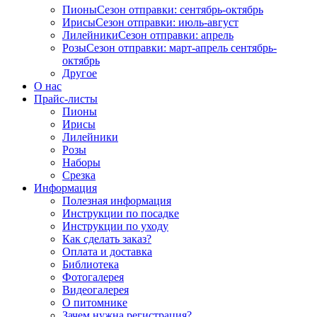
Пионы
Сезон отправки:
сентябрь-октябрь
Ирисы
Сезон отправки:
июль-август
Лилейники
Сезон отправки:
апрель
Розы
Сезон отправки:
март-апрель
сентябрь-
октябрь
Другое
О нас
Прайс-листы
Пионы
Ирисы
Лилейники
Розы
Наборы
Срезка
Информация
Полезная информация
Инструкции по посадке
Инструкции по уходу
Как сделать заказ?
Оплата и доставка
Библиотека
Фотогалерея
Видеогалерея
О питомнике
Зачем нужна регистрация?