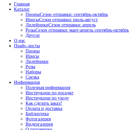
Главная
Каталог
Пионы
Сезон отправки:
сентябрь-октябрь
Ирисы
Сезон отправки:
июль-август
Лилейники
Сезон отправки:
апрель
Розы
Сезон отправки:
март-апрель
сентябрь-октябрь
Другое
О нас
Прайс-листы
Пионы
Ирисы
Лилейники
Розы
Наборы
Срезка
Информация
Полезная информация
Инструкции по посадке
Инструкции по уходу
Как сделать заказ?
Оплата и доставка
Библиотека
Фотогалерея
Видеогалерея
О питомнике