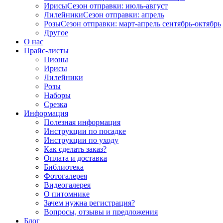
Ирисы
Сезон отправки:
июль-август
Лилейники
Сезон отправки:
апрель
Розы
Сезон отправки:
март-апрель
сентябрь-октябрь
Другое
О нас
Прайс-листы
Пионы
Ирисы
Лилейники
Розы
Наборы
Срезка
Информация
Полезная информация
Инструкции по посадке
Инструкции по уходу
Как сделать заказ?
Оплата и доставка
Библиотека
Фотогалерея
Видеогалерея
О питомнике
Зачем нужна регистрация?
Вопросы, отзывы и предложения
Блог