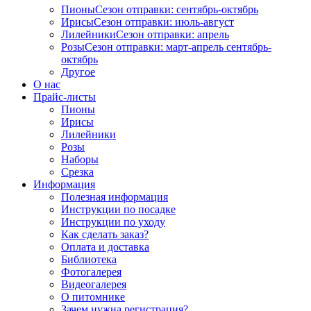
Пионы
Сезон отправки:
сентябрь-октябрь
Ирисы
Сезон отправки:
июль-август
Лилейники
Сезон отправки:
апрель
Розы
Сезон отправки:
март-апрель
сентябрь-
октябрь
Другое
О нас
Прайс-листы
Пионы
Ирисы
Лилейники
Розы
Наборы
Срезка
Информация
Полезная информация
Инструкции по посадке
Инструкции по уходу
Как сделать заказ?
Оплата и доставка
Библиотека
Фотогалерея
Видеогалерея
О питомнике
Зачем нужна регистрация?