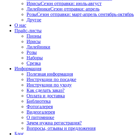
Ирисы
Сезон отправки:
июль-август
Лилейники
Сезон отправки:
апрель
Розы
Сезон отправки:
март-апрель
сентябрь-октябрь
Другое
О нас
Прайс-листы
Пионы
Ирисы
Лилейники
Розы
Наборы
Срезка
Информация
Полезная информация
Инструкции по посадке
Инструкции по уходу
Как сделать заказ?
Оплата и доставка
Библиотека
Фотогалерея
Видеогалерея
О питомнике
Зачем нужна регистрация?
Вопросы, отзывы и предложения
Блог