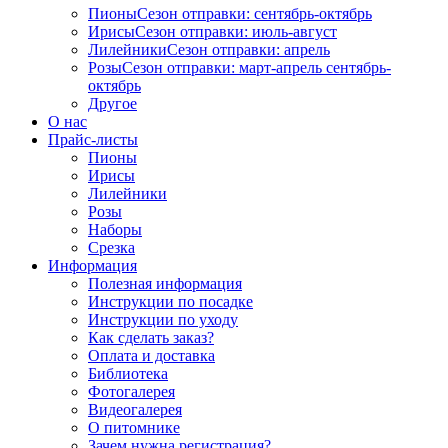
Пионы
Сезон отправки:
сентябрь-октябрь
Ирисы
Сезон отправки:
июль-август
Лилейники
Сезон отправки:
апрель
Розы
Сезон отправки:
март-апрель
сентябрь-
октябрь
Другое
О нас
Прайс-листы
Пионы
Ирисы
Лилейники
Розы
Наборы
Срезка
Информация
Полезная информация
Инструкции по посадке
Инструкции по уходу
Как сделать заказ?
Оплата и доставка
Библиотека
Фотогалерея
Видеогалерея
О питомнике
Зачем нужна регистрация?