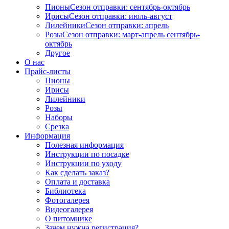
Пионы
Сезон отправки:
сентябрь-октябрь
Ирисы
Сезон отправки:
июль-август
Лилейники
Сезон отправки:
апрель
Розы
Сезон отправки:
март-апрель
сентябрь-
октябрь
Другое
О нас
Прайс-листы
Пионы
Ирисы
Лилейники
Розы
Наборы
Срезка
Информация
Полезная информация
Инструкции по посадке
Инструкции по уходу
Как сделать заказ?
Оплата и доставка
Библиотека
Фотогалерея
Видеогалерея
О питомнике
Зачем нужна регистрация?