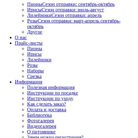
Пионы
Сезон отправки:
сентябрь-октябрь
Ирисы
Сезон отправки:
июль-август
Лилейники
Сезон отправки:
апрель
Розы
Сезон отправки:
март-апрель
сентябрь-
октябрь
Другое
О нас
Прайс-листы
Пионы
Ирисы
Лилейники
Розы
Наборы
Срезка
Информация
Полезная информация
Инструкции по посадке
Инструкции по уходу
Как сделать заказ?
Оплата и доставка
Библиотека
Фотогалерея
Видеогалерея
О питомнике
Зачем нужна регистрация?