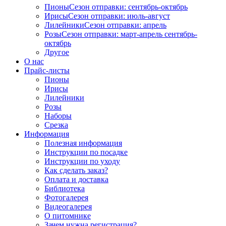
Пионы
Сезон отправки:
сентябрь-октябрь
Ирисы
Сезон отправки:
июль-август
Лилейники
Сезон отправки:
апрель
Розы
Сезон отправки:
март-апрель
сентябрь-
октябрь
Другое
О нас
Прайс-листы
Пионы
Ирисы
Лилейники
Розы
Наборы
Срезка
Информация
Полезная информация
Инструкции по посадке
Инструкции по уходу
Как сделать заказ?
Оплата и доставка
Библиотека
Фотогалерея
Видеогалерея
О питомнике
Зачем нужна регистрация?