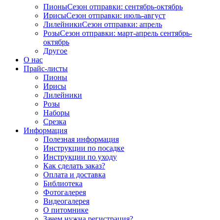
Пионы
Сезон отправки:
сентябрь-октябрь
Ирисы
Сезон отправки:
июль-август
Лилейники
Сезон отправки:
апрель
Розы
Сезон отправки:
март-апрель
сентябрь-
октябрь
Другое
О нас
Прайс-листы
Пионы
Ирисы
Лилейники
Розы
Наборы
Срезка
Информация
Полезная информация
Инструкции по посадке
Инструкции по уходу
Как сделать заказ?
Оплата и доставка
Библиотека
Фотогалерея
Видеогалерея
О питомнике
Зачем нужна регистрация?