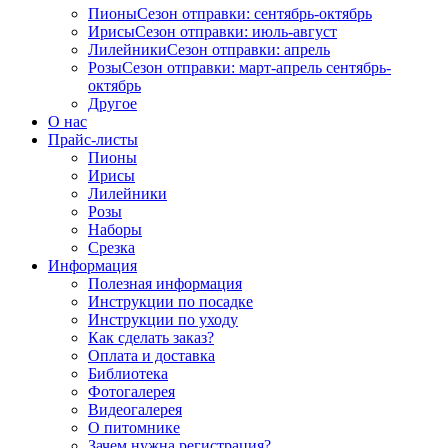
Пионы
Сезон отправки:
сентябрь-октябрь
Ирисы
Сезон отправки:
июль-август
Лилейники
Сезон отправки:
апрель
Розы
Сезон отправки:
март-апрель
сентябрь-
октябрь
Другое
О нас
Прайс-листы
Пионы
Ирисы
Лилейники
Розы
Наборы
Срезка
Информация
Полезная информация
Инструкции по посадке
Инструкции по уходу
Как сделать заказ?
Оплата и доставка
Библиотека
Фотогалерея
Видеогалерея
О питомнике
Зачем нужна регистрация?