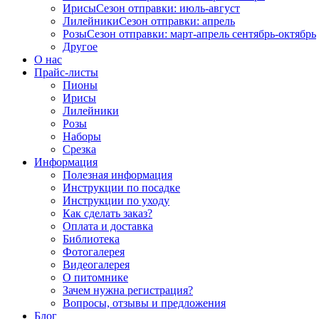
Ирисы
Сезон отправки:
июль-август
Лилейники
Сезон отправки:
апрель
Розы
Сезон отправки:
март-апрель
сентябрь-октябрь
Другое
О нас
Прайс-листы
Пионы
Ирисы
Лилейники
Розы
Наборы
Срезка
Информация
Полезная информация
Инструкции по посадке
Инструкции по уходу
Как сделать заказ?
Оплата и доставка
Библиотека
Фотогалерея
Видеогалерея
О питомнике
Зачем нужна регистрация?
Вопросы, отзывы и предложения
Блог