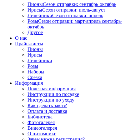
Пионы
Сезон отправки:
сентябрь-октябрь
Ирисы
Сезон отправки:
июль-август
Лилейники
Сезон отправки:
апрель
Розы
Сезон отправки:
март-апрель
сентябрь-
октябрь
Другое
О нас
Прайс-листы
Пионы
Ирисы
Лилейники
Розы
Наборы
Срезка
Информация
Полезная информация
Инструкции по посадке
Инструкции по уходу
Как сделать заказ?
Оплата и доставка
Библиотека
Фотогалерея
Видеогалерея
О питомнике
Зачем нужна регистрация?