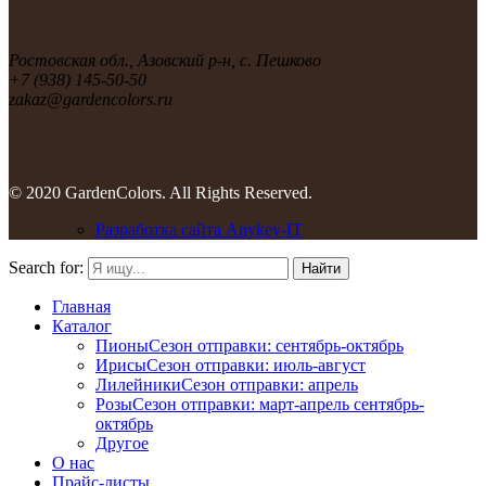
Ростовская обл., Азовский р-н, с. Пешково
+7 (938) 145-50-50
zakaz@gardencolors.ru
© 2020 GardenColors. All Rights Reserved.
Разработка сайта Anykey-IT
Search for:
Найти
Главная
Каталог
Пионы
Сезон отправки:
сентябрь-октябрь
Ирисы
Сезон отправки:
июль-август
Лилейники
Сезон отправки:
апрель
Розы
Сезон отправки:
март-апрель
сентябрь-
октябрь
Другое
О нас
Прайс-листы