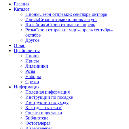
Главная
Каталог
Пионы
Сезон отправки:
сентябрь-октябрь
Ирисы
Сезон отправки:
июль-август
Лилейники
Сезон отправки:
апрель
Розы
Сезон отправки:
март-апрель
сентябрь-
октябрь
Другое
О нас
Прайс-листы
Пионы
Ирисы
Лилейники
Розы
Наборы
Срезка
Информация
Полезная информация
Инструкции по посадке
Инструкции по уходу
Как сделать заказ?
Оплата и доставка
Библиотека
Фотогалерея
Видеогалерея