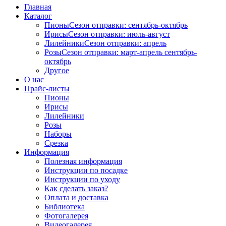
Главная
Каталог
Пионы
Сезон отправки:
сентябрь-октябрь
Ирисы
Сезон отправки:
июль-август
Лилейники
Сезон отправки:
апрель
Розы
Сезон отправки:
март-апрель
сентябрь-
октябрь
Другое
О нас
Прайс-листы
Пионы
Ирисы
Лилейники
Розы
Наборы
Срезка
Информация
Полезная информация
Инструкции по посадке
Инструкции по уходу
Как сделать заказ?
Оплата и доставка
Библиотека
Фотогалерея
Видеогалерея