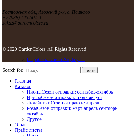
Ростовская обл., Азовский р-н, с. Пешково
+7 (938) 145-50-50
zakaz@gardencolors.ru
© 2020 GardenColors. All Rights Reserved.
Разработка сайта Anykey-IT
Search for:
Найти
Главная
Каталог
Пионы
Сезон отправки:
сентябрь-октябрь
Ирисы
Сезон отправки:
июль-август
Лилейники
Сезон отправки:
апрель
Розы
Сезон отправки:
март-апрель
сентябрь-
октябрь
Другое
О нас
Прайс-листы
Пионы