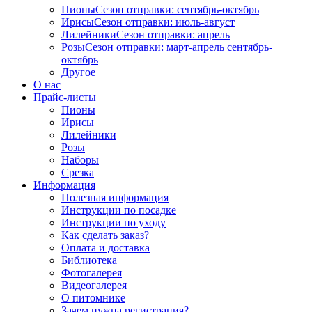
Пионы
Сезон отправки:
сентябрь-октябрь
Ирисы
Сезон отправки:
июль-август
Лилейники
Сезон отправки:
апрель
Розы
Сезон отправки:
март-апрель
сентябрь-
октябрь
Другое
О нас
Прайс-листы
Пионы
Ирисы
Лилейники
Розы
Наборы
Срезка
Информация
Полезная информация
Инструкции по посадке
Инструкции по уходу
Как сделать заказ?
Оплата и доставка
Библиотека
Фотогалерея
Видеогалерея
О питомнике
Зачем нужна регистрация?