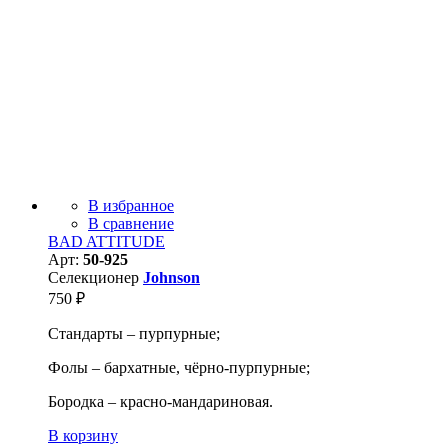
В избранное
В сравнение
BAD ATTITUDE
Арт:
50-925
Селекционер
Johnson
750
₽
Стандарты – пурпурные;
Фолы – бархатные, чёрно-пурпурные;
Бородка – красно-мандариновая.
В корзину