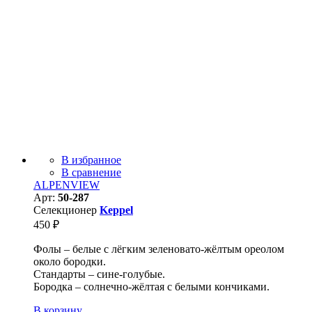
В избранное
В сравнение
ALPENVIEW
Арт:
50-287
Селекционер
Keppel
450
₽
Фолы – белые с лёгким зеленовато-жёлтым ореолом
около бородки.
Стандарты – сине-голубые.
Бородка – солнечно-жёлтая с белыми кончиками.
В корзину