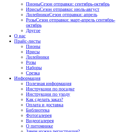
Пионы
Сезон отправки:
сентябрь-октябрь
Ирисы
Сезон отправки:
июль-август
Лилейники
Сезон отправки:
апрель
Розы
Сезон отправки:
март-апрель
сентябрь-
октябрь
Другое
О нас
Прайс-листы
Пионы
Ирисы
Лилейники
Розы
Наборы
Срезка
Информация
Полезная информация
Инструкции по посадке
Инструкции по уходу
Как сделать заказ?
Оплата и доставка
Библиотека
Фотогалерея
Видеогалерея
О питомнике
Зачем нужна регистрация?